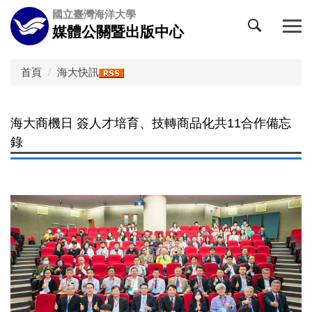
跳
國立臺灣海洋大學
到
媒體公關暨出版中心
主
要
內
首頁
海大快訊
容
區
海大商機日 簽人才培育、技轉商品化共11合作備忘
錄