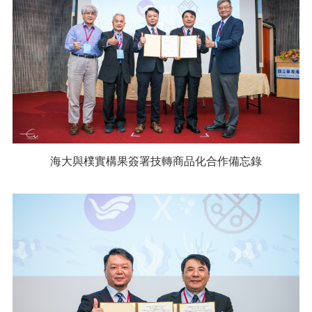
海大與樸實構果簽署技轉商品化合作備忘錄