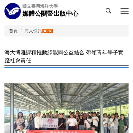
跳
國立臺灣海洋大學
到
媒體公關暨出版中心
主
要
內
首頁
海大快訊
容
區
海大博雅課程推動綠能與公益結合 帶領青年學子實
踐社會責任