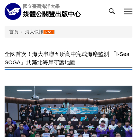
跳
國立臺灣海洋大學
到
媒體公關暨出版中心
主
要
內
首頁
海大快訊
容
區
全國首次！海大串聯五所高中完成海廢監測 「I-Sea
SOGA」共築北海岸守護地圖