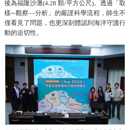
後為福隆沙灘(4.28 顆/平方公尺)。透過「取
樣─觀察—分析」的嚴謹科學流程，師生不
僅看見了問題，也更深刻體認到海洋守護行
動的迫切性。