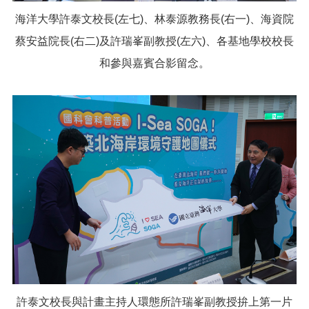
海洋大學許泰文校長(左七)、林泰源教務長(右一)、海資院
蔡安益院長(右二)及許瑞峯副教授(左六)、各基地學校校長
和參與嘉賓合影留念。
許泰文校長與計畫主持人環態所許瑞峯副教授拚上第一片