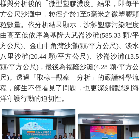
樣與分析後的「微型塑膠濃度」結果，即每平
方公尺沙灘中，粒徑介於1至5毫米之微塑膠顆
粒數量。依分析結果顯示，沙灘塑膠污染程度
由高至低依序為基隆大武崙沙灘(585.33 顆/平
方公尺)、金山中角灣沙灘(顆/平方公尺)、淡水
八里沙灘(20.44 顆/平方公尺)、沙崙沙灘(13.5
顆/平方公尺)，最後為福隆沙灘(4.28 顆/平方公
尺)。透過「取樣─觀察—分析」的嚴謹科學流
程，師生不僅看見了問題，也更深刻體認到海
洋守護行動的迫切性。