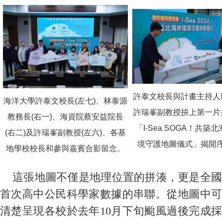
許泰文校長與計畫主持人
海洋大學許泰文校長(左七)、林泰源
許瑞峯副教授拚上第一片
教務長(右一)、海資院蔡安益院長
「I-Sea SOGA！共築
(右二)及許瑞峯副教授(左六)、各基
境守護地圖儀式」揭開
地學校校長和參與嘉賓合影留念。
這張地圖不僅是地理位置的拼湊，更是全國
首次高中公民科學家數據的串聯。從地圖中可
清楚呈現各校於去年10月下旬颱風過後完成採