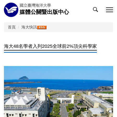
跳
國立臺灣海洋大學
到
媒體公關暨出版中心
主
要
內
首頁
海大快訊
容
區
海大48名學者入列2025全球前2%頂尖科學家