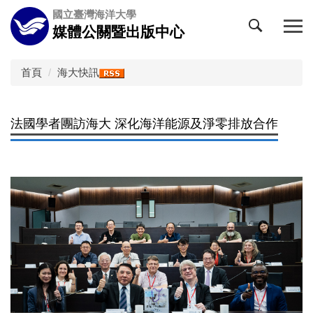
跳
國立臺灣海洋大學
到
媒體公關暨出版中心
主
要
內
首頁
海大快訊
容
區
法國學者團訪海大 深化海洋能源及淨零排放合作