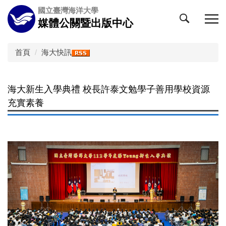
跳
國立臺灣海洋大學
到
媒體公關暨出版中心
主
要
內
首頁
海大快訊
容
區
海大新生入學典禮 校長許泰文勉學子善用學校資源
充實素養