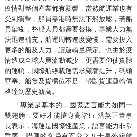
疫情對整個產業都有影響，當然航運業也有
受到衝擊，船員靠港時無法下船放鬆，若船
員染疫，整船人員都需要替換，專業人力無
法迅速補充，航運周轉速度變慢，需要投入
更多的船及人力，讓運輸量穩定。也由於疫
情造成全球人員流動減少，更需要仰仗實體
的運輸，國際航線載運需求顯著提升，碼頭
壅塞、船隻及貨櫃位不足，帶動貨運運輸價
格達到歷史新高。
「專業是基本的，國際語言能力如同一
雙翅膀，要好才能擠身高階!」洪英正董事
長表示，海運是國際性產業，語言能力非常
重要，聯興的客戶有百分之八十是外籍航