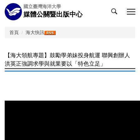
跳
國立臺灣海洋大學
到
媒體公關暨出版中心
主
要
內
首頁
海大快訊
容
區
【海大領航專題】鼓勵學弟妹投身航運 聯興創辦人
洪英正強調求學與就業要以「特色立足」