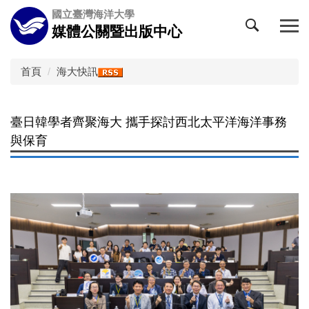
跳
國立臺灣海洋大學
到
媒體公關暨出版中心
主
要
內
首頁
海大快訊
容
區
臺日韓學者齊聚海大 攜手探討西北太平洋海洋事務
與保育