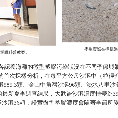
學生實際在採樣過
塑膠科普教案。
認養海灘的微型塑膠污染狀況在不同季節與
進行的首次採樣分析，在每平方公尺沙灘中（粒徑
5.3顆、金山中角灣沙灘96顆、淡水八里沙灘2
表的最新夏季調查結果，大武崙沙灘濃度轉變為39
及福隆沙灘36顆，證實微型塑膠濃度會隨著季節