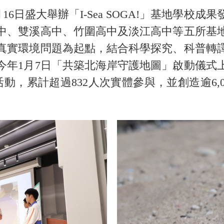
日盛大舉辦「I-Sea SOGA!」基地學校
中、雙溪高中、竹圍高中及淡江高中等五所基
真實環境問題為起點，結合科學探究、科普轉
今年1月7日「共築北海岸守護地圖」啟動儀式
活動，累計超過832人次實體參與，並創造逾6,
。