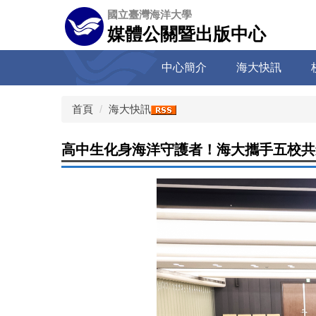
跳
國立臺灣海洋大學
到
媒體公關暨出版中心
主
要
中心簡介
海大快訊
內
容
區
首頁
海大快訊
高中生化身海洋守護者！海大攜手五校共