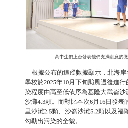
高中生們上台發表他們充滿創意的微
根據公布的追蹤數據顯示，北海岸各
學校於2025年10月下旬颱風過後
染程度由高至低依序為基隆大武崙沙灘58
沙灘4.3顆。而對比本次6月16日發
里沙灘2.5顆、沙崙沙灘5.2顆以
勾勒出污染的全貌。