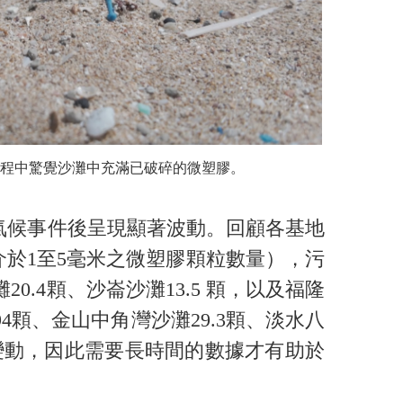
程中驚覺沙灘中充滿已破碎的微塑膠。
氣候事件後呈現顯著波動。回顧各基地
介於1至5毫米之微塑膠顆粒數量），污
0.4顆、沙崙沙灘13.5 顆，以及福隆
4顆、金山中角灣沙灘29.3顆、淡水八
所變動，因此需要長時間的數據才有助於