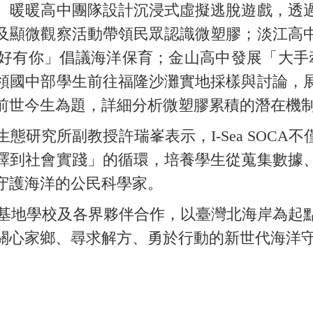
。暖暖高中團隊設計沉浸式虛擬逃脫遊戲，透
及顯微觀察活動帶領民眾認識微塑膠；淡江高
好有你」倡議海洋保育；金山高中發展「大手
領國中部學生前往福隆沙灘實地採樣與討論，
前世今生為題，詳細分析微塑膠累積的潛在機
研究所副教授許瑞峯表示，I-Sea SOCA
譯到社會實踐」的循環，培養學生從蒐集數據
守護海洋的公民科學家。
地學校及各界夥伴合作，以臺灣北海岸為起
關心家鄉、尋求解方、勇於行動的新世代海洋