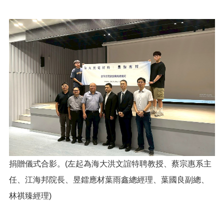
捐贈儀式合影。(左起為海大洪文誼特聘教授、蔡宗惠系主
任、江海邦院長、昱鐳應材葉雨鑫總經理、葉國良副總、
林祺臻經理)