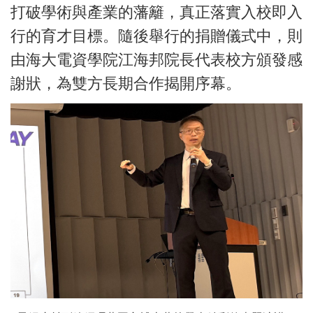
打破學術與產業的藩籬，真正落實入校即入
行的育才目標。隨後舉行的捐贈儀式中，則
由海大電資學院江海邦院長代表校方頒發感
謝狀，為雙方長期合作揭開序幕。