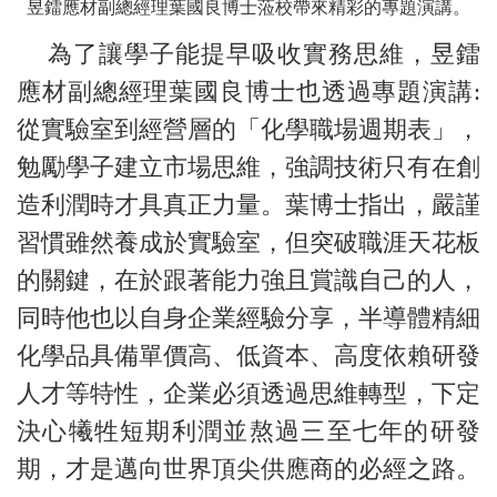
昱鐳應材副總經理葉國良博士蒞校帶來精彩的專題演講。
為了讓學子能提早吸收實務思維，昱鐳
應材副總經理葉國良博士也透過專題演講:
從實驗室到經營層的「化學職場週期表」，
勉勵學子建立市場思維，強調技術只有在創
造利潤時才具真正力量。葉博士指出，嚴謹
習慣雖然養成於實驗室，但突破職涯天花板
的關鍵，在於跟著能力強且賞識自己的人，
同時他也以自身企業經驗分享，半導體精細
化學品具備單價高、低資本、高度依賴研發
人才等特性，企業必須透過思維轉型，下定
決心犧牲短期利潤並熬過三至七年的研發
期，才是邁向世界頂尖供應商的必經之路。