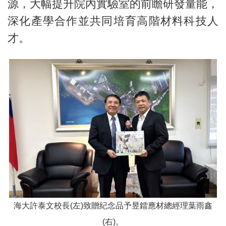
源，大幅提升院內實驗室的前瞻研發量能，
深化產學合作並共同培育高階材料科技人
才。
海大許泰文校長(左)致贈紀念品予昱鐳應材總經理葉雨鑫
(右)。