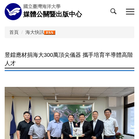
跳
國立臺灣海洋大學
到
媒體公關暨出版中心
主
要
內
首頁
海大快訊
容
區
昱鐳應材捐海大300萬頂尖儀器 攜手培育半導體高階
人才