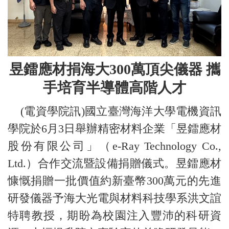
昱鐳應材捐海大300萬頂尖儀器 攜
手培育半導體高階人才
(電資學院訊)國立臺灣海洋大學電機資訊
學院於6月3日舉辦精密材料企業「昱鐳應材
股份有限公司」（e-Ray Technology Co.,
Ltd.）合作交流暨設備捐贈儀式。昱鐳應材
慷慨捐贈一批價值約新臺幣300萬元的先進
研發儀器予海大光電與材料科技學系洪文誼
特聘教授，期盼為校園注入豐沛的科研資