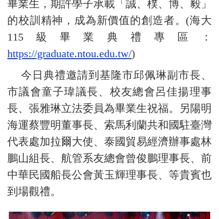
畢業生，期許學子承載「誠、樸、博、毅」
的校訓精神，成為新價值的創造者。(海大
115級畢業典禮專區：
https://graduate.ntou.edu.tw/
)
今日典禮邀請到基隆市邱
佩琳副市長、
市議會童子瑋議長、校友總會呂佳揚理事
長、張雅琳立法委員為畢業生祝福。另陽明
海運蔡豐明董事長、索馬利蘭共和國駐臺灣
代表處加拉爾大使、泰國貿易經濟辦事處林
鵬山組長、航管系友總會曾俊鵬理事長、前
中華民國船長公會黃玉輝理事長、等貴賓也
到場觀禮。