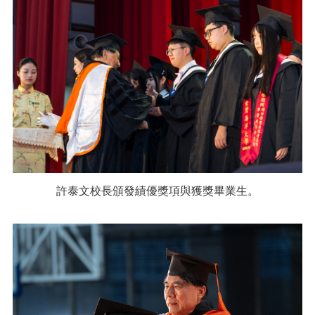
許泰文校長頒發績優獎項與獲獎畢業生。