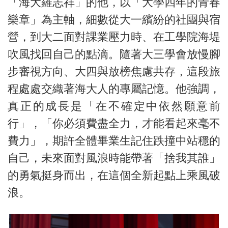
「海大羅志祥」的他，以「大學四年的青春
樂章」為主軸，細數從大一繽紛的社團與宿
營，到大二面對課業壓力時、在工學院海堤
吹風找回自己的點滴。隨著大三學會放慢腳
步審視方向、大四與放榜焦慮共存，這段旅
程處處交織著海大人的專屬記憶。他強調，
真正的成長是「在不確定中依然願意前
行」，「你必須費盡全力，才能看起來毫不
費力」，期許全體畢業生記住跌撞中站穩的
自己，未來面對風浪時能帶著「捨我其誰」
的勇氣挺身而出，在這個全新起點上乘風破
浪。