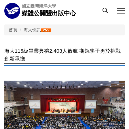
跳
國立臺灣海洋大學
到
媒體公關暨出版中心
主
要
內
首頁
海大快訊
容
區
海大115級畢業典禮2,403人啟航 期勉學子勇於挑戰
創新承擔