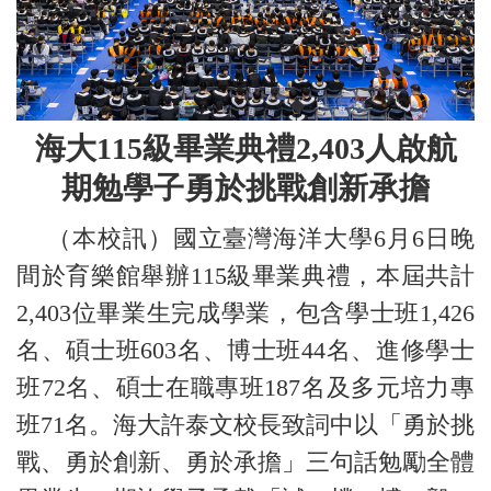
海大
115
級畢業典禮
2,403
人啟航
期勉學子勇於挑戰創新承擔
（本校訊）國立臺灣海洋大學6月6日晚
間於育樂館舉辦115級畢業典禮，本屆共計
2,403位畢業生完成學業，包含學士班1,426
名、碩士班603名、博士班44名、進修學士
班72名、碩士在職專班187名及多元培力專
班71名。海大許泰文校長致詞中以「勇於挑
戰、勇於創新、勇於承擔」三句話勉勵全體