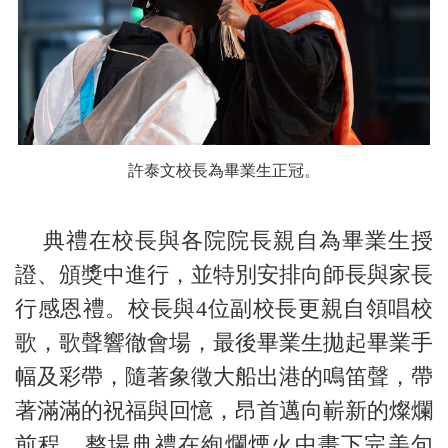
許泰文校長為畢業生正冠。
典禮在校長與各院院長親自為畢業生授
證、頒獎中進行，並特別安排向師長與家長
行感恩禮。校長與4位副校長更親自領唱校
歌，歌聲響徹會場，最後畢業生拋起畢業手
幅及彩帶，隨著象徵大船出港的鳴笛聲，帶
著滿滿的祝福與回憶，昂首邁向嶄新的燦爛
前程。整場典禮在絢爛煙火中畫下完美句