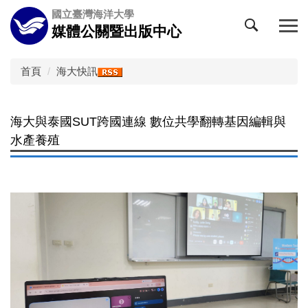
跳
國立臺灣海洋大學
到
媒體公關暨出版中心
主
要
內
首頁
海大快訊
容
區
海大與泰國SUT跨國連線 數位共學翻轉基因編輯與
水產養殖