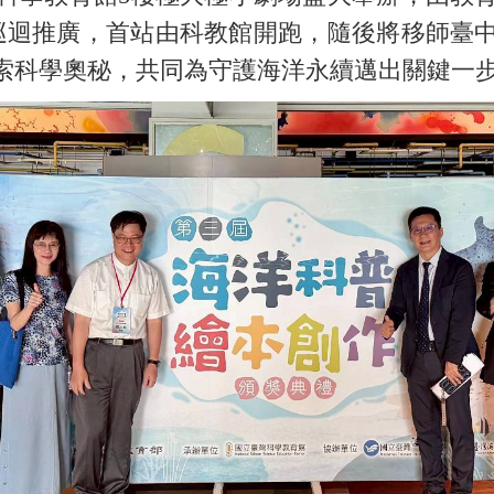
國巡迴推廣，首站由科教館開跑，隨後將移師臺
索科學奧秘，共同為守護海洋永續邁出關鍵一