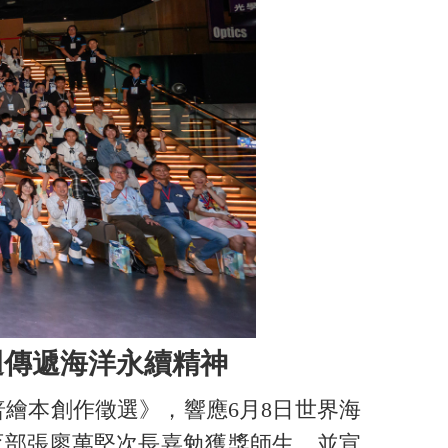
迴傳遞海洋永續精神
繪本創作徵選》，響應6月8日世界海
育部張廖萬堅次長嘉勉獲獎師生，並宣