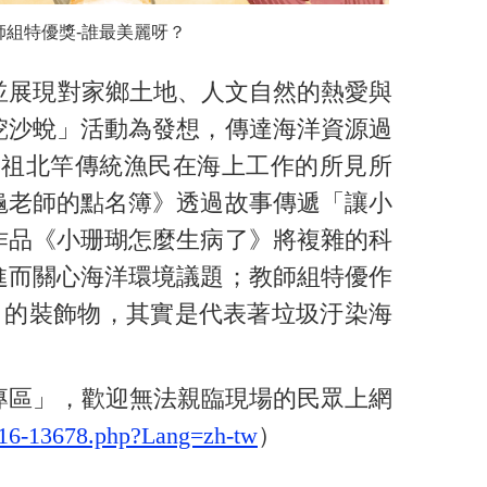
師組特優獎-誰最美麗呀？
並展現對家鄉土地、人文自然的熱愛與
挖沙蛻」活動為發想，傳達海洋資源過
馬祖北竿傳統漁民在海上工作的所見所
龜老師的點名簿》透過故事傳遞「讓小
作品《小珊瑚怎麼生病了》將複雜的科
進而關心海洋環境議題；教師組特優作
」的裝飾物，其實是代表著垃圾汙染海
專區」，歡迎無法親臨現場的民眾上網
1016-13678.php?Lang=zh-tw
）