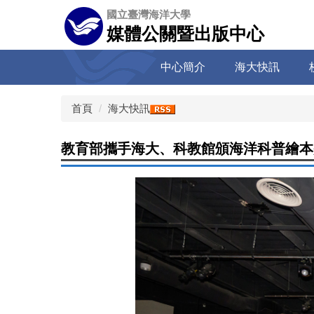
跳
國立臺灣海洋大學
到
媒體公關暨出版中心
主
要
中心簡介
海大快訊
內
容
區
首頁
海大快訊
教育部攜手海大、科教館頒海洋科普繪本