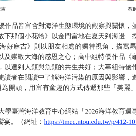
麻吉
教
作品皆富含對海洋生態環境的觀察與關懷，
放下那個小花蛤》以金門當地在夏天到海邊「
海好麻吉》則以朋友相處的獨特視角，描寫
以及崇敬大海的感恩之心；高中組特優作品《
，以達到人類與魚類的共生共好；大專組特優
使讀者在閱讀中了解海洋污染的原因與影響，
題為開頭，用富有童趣的方式傳遞那些「美麗
學臺灣海洋教育中心網站「2026海洋教育週
饗宴。（網址：
https://tmec.ntou.edu.tw/p/412-