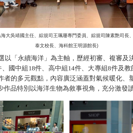
為海大吳靖國主任、綜規司王珮珊專門委員、綜規司陳素艶司長
泰文校長、海科館王明源館長)
以「永續海洋」為主軸，歷經初審、複審及
件、國中組18件、高中組14件、大專組8件及
作者的多元觀點，內容廣泛涵蓋對氣候暖化、
少作品特別以海洋生物為敘事視角，充分激發