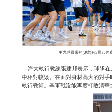
主力球員張翔(3號)有3屆八強
海大執行教練張建邦表示，球隊在上
中相對較矮。在面對身材高大的對手
執行戰術。季軍戰沒能再度打敗清華