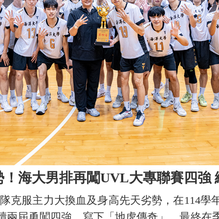
！海大男排再闖UVL大專聯賽四強
隊克服主力大換血及身高先天劣勢，在114學
連續兩屆勇闖四強，寫下「地虎傳奇」，最終在季