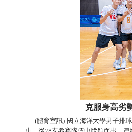
克服身高劣勢
(體育室訊) 國立海洋大學男子排球
中，從78支參賽隊伍中脫穎而出，