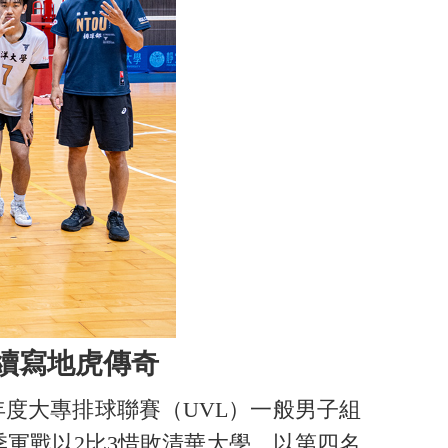
 續寫地虎傳奇
年度大專排球聯賽（UVL）一般男子組
軍戰以2比3惜敗清華大學，以第四名