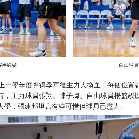
賽事經驗。
自由球員
一學年度奪得季軍後主力大換血，每個位置都
時，主力球員張翔、陳子瑋、自由球員楊盛竣
大學，張建邦坦言有些可惜但球員已盡力。