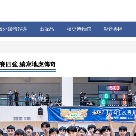
校外媒體報導
出版品
校史博物館
影音專區
賽四強 續寫地虎傳奇