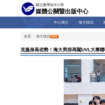
跳
國立臺灣海洋大學
到
媒體公關暨出版中心
主
要
中心簡介
海大快訊
內
容
區
首頁
海大快訊
克服身高劣勢！海大男排再闖UVL大專聯