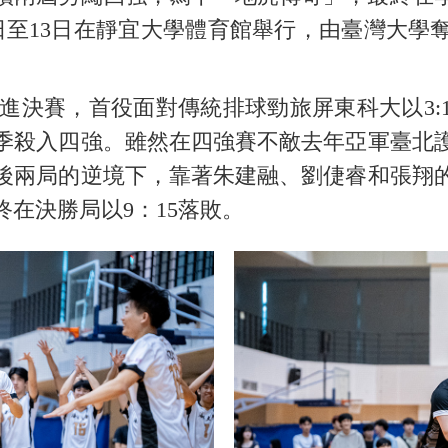
0日至13日在靜宜大學體育館舉行，由臺灣大學
決賽，首役面對傳統排球勁旅屏東科大以3:
季殺入四強。雖然在四強賽不敵去年亞軍臺北
續落後兩局的逆境下，靠著朱建融、劉倢睿和張翔的凌
在決勝局以9：15落敗。