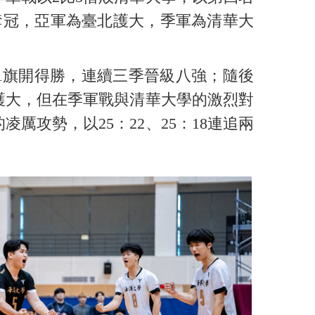
奪冠，亞軍為臺北護大，季軍為清華大
1旗開得勝，連續三季晉級八強；隨後
護大，但在季軍戰與清華大學的激烈對
厲攻勢，以25：22、25：18連追兩