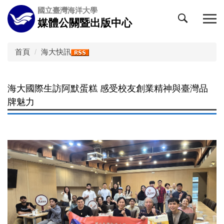
跳
國立臺灣海洋大學
到
媒體公關暨出版中心
主
要
內
首頁
海大快訊
容
區
海大國際生訪阿默蛋糕 感受校友創業精神與臺灣品
牌魅力