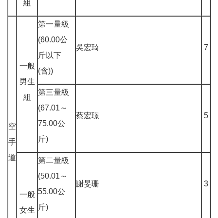
組
第一量級
(60.00公
吳宏琦
7
斤以下
一般
(含))
男生
第三量級
組
(67.01～
蔡宏璟
5
75.00公
空
斤)
手
道
第二量級
(50.01～
謝旻珊
3
55.00公
一般
斤)
女生