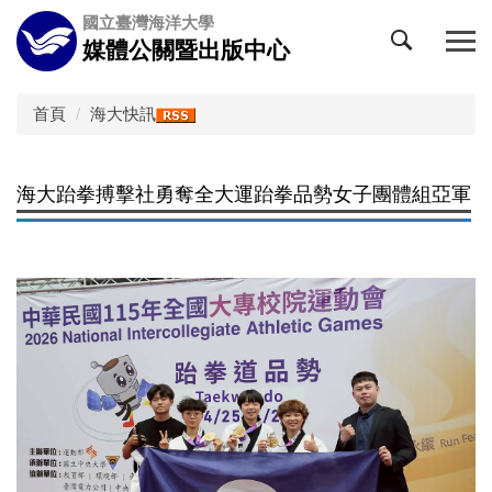
跳
國立臺灣海洋大學
到
媒體公關暨出版中心
主
要
內
首頁
海大快訊
容
區
海大跆拳搏擊社勇奪全大運跆拳品勢女子團體組亞軍