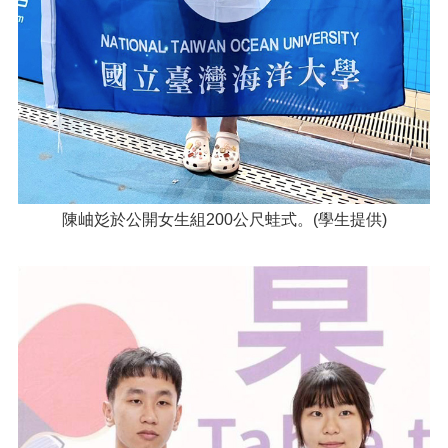
陳岫彣於公開女生組200公尺蛙式。(學生提供)