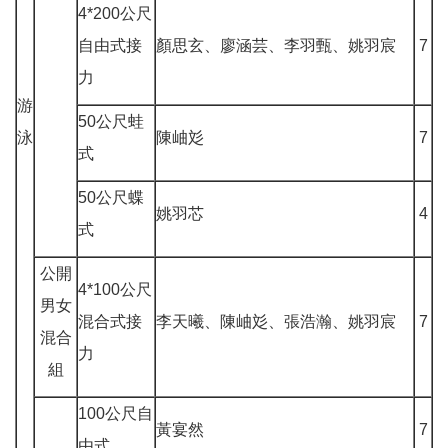
4*200公尺
自由式接
顏思玄、廖涵芸、李羽甄、姚羽宸
7
力
游
50公尺蛙
泳
陳岫彣
7
式
50公尺蝶
姚羽芯
4
式
公開
4*100公尺
男女
混合式接
李天曦、陳岫彣、張浩瀚、姚羽宸
7
混合
力
組
100公尺自
黃宴然
7
由式