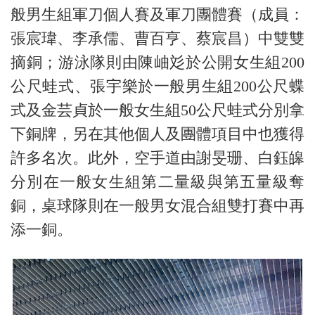
般男生組軍刀個人賽及軍刀團體賽（成員：
張宸瑋、李承儒、曹百亨、蔡宸昌）中雙雙
摘銅；游泳隊則由陳岫彣於公開女生組200
公尺蛙式、張宇樂於一般男生組200公尺蝶
式及金芸貞於一般女生組50公尺蛙式分別拿
下銅牌，另在其他個人及團體項目中也獲得
許多名次。此外，空手道由謝旻珊、白鈺皞
分別在一般女生組第二量級與第五量級奪
銅，桌球隊則在一般男女混合組雙打賽中再
添一銅。