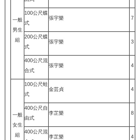
100公尺蝶
張宇樂
7
一般
式
男生
200公尺蝶
組
張宇樂
3
式
400公尺混
張宇樂
4
合式
100公尺蛙
金芸貞
4
式
400公尺自
李芷樂
8
一般
由式
女生
400公尺混
組
李芷樂
4