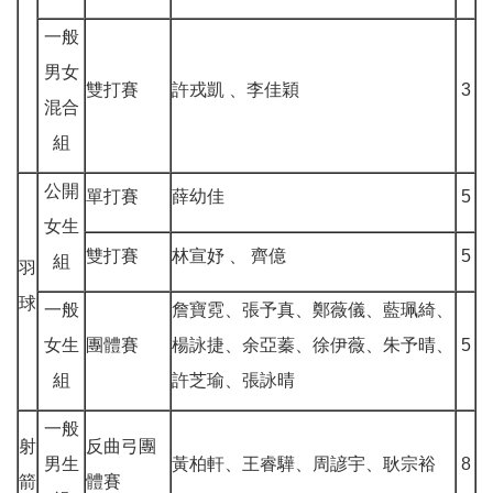
一般
男女
雙打賽
許戎凱 、李佳穎
3
混合
組
公開
單打賽
薛幼佳
5
女生
雙打賽
林宣妤 、 齊億
5
組
羽
球
一般
詹寶霓、張予真、鄭薇儀、藍珮綺、
女生
團體賽
楊詠捷、余亞蓁、徐伊薇、朱予晴、
5
組
許芝瑜、張詠晴
一般
射
反曲弓團
男生
黃柏軒、王睿驊、周諺宇、耿宗裕
8
箭
體賽