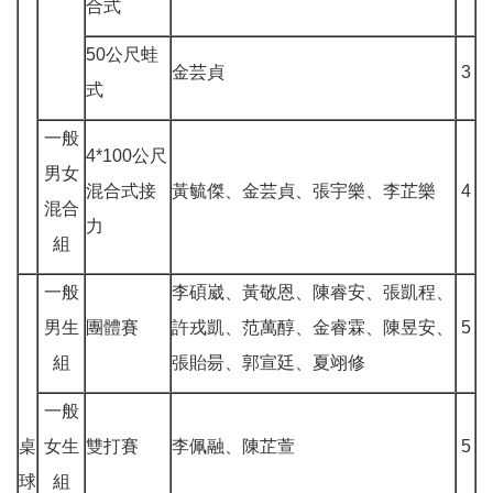
合式
50公尺蛙
金芸貞
3
式
一般
4*100公尺
男女
混合式接
黃毓傑、金芸貞、張宇樂、李芷樂
4
混合
力
組
一般
李碩崴、黃敬恩、陳睿安、張凱程、
男生
團體賽
許戎凱、范萬醇、金睿霖、陳昱安、
5
組
張貽昜、郭宣廷、夏翊修
一般
桌
女生
雙打賽
李佩融、陳芷萱
5
球
組