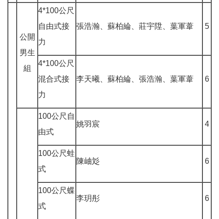
4*100公尺
自由式接
張浩瀚、蘇柏綸、莊宇陞、葉軍葦
5
公開
力
男生
4*100公尺
組
混合式接
李天曦、蘇柏綸、張浩瀚、葉軍葦
6
力
100公尺自
姚羽宸
4
由式
100公尺蛙
陳岫彣
6
式
100公尺蝶
李玥彤
6
式