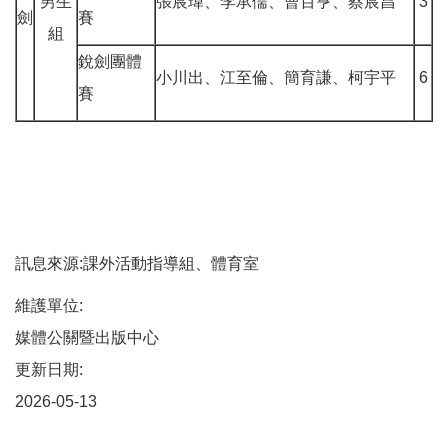
男生
張宸瑋、李承儒、曹百亨、蔡宸昌
3
劍
賽
組
銳劍團體
小川出、江至倫、簡育謙、柯宇平
6
賽
訊息來源:課外活動指導組、體育室
維護單位:
媒體公關暨出版中心
更新日期:
2026-05-13