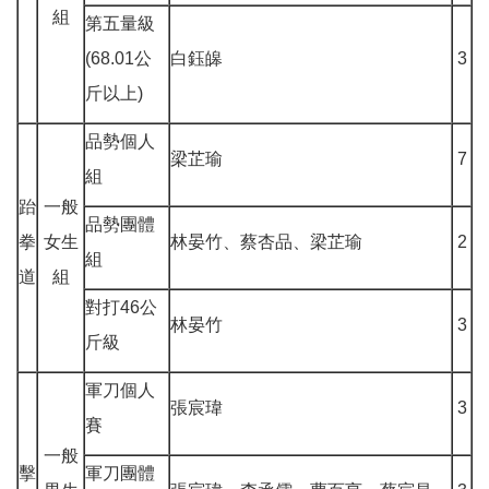
組
第五量級
(68.01公
白鈺皞
3
斤以上)
品勢個人
梁芷瑜
7
組
跆
一般
品勢團體
拳
女生
林晏竹、蔡杏品、梁芷瑜
2
組
道
組
對打46公
林晏竹
3
斤級
軍刀個人
張宸瑋
3
賽
一般
擊
軍刀團體