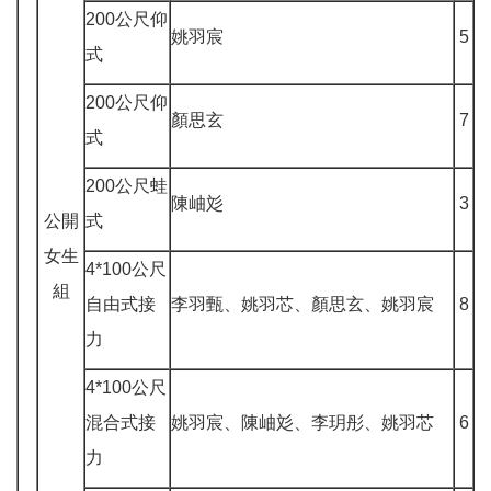
200公尺仰
姚羽宸
5
式
200公尺仰
顏思玄
7
式
200公尺蛙
陳岫彣
3
公開
式
女生
4*100公尺
組
自由式接
李羽甄、姚羽芯、顏思玄、姚羽宸
8
力
4*100公尺
混合式接
姚羽宸、陳岫彣、李玥彤、姚羽芯
6
力