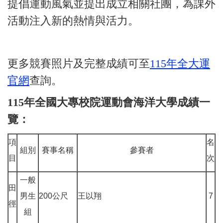
提倡運動風氣並提出成立相關社團，為課外
活動注入新的熱情與活力。
更多競賽照片及完整成績可至
115年全大運
官網
查詢。
115
年全國大專校院運動會海洋大學成績一
覽：
項
名
組別
賽事名稱
參賽者
目
次
一般
田
男生
200公尺
王以翔
7
徑
組