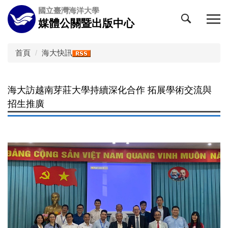
跳
國立臺灣海洋大學
到
媒體公關暨出版中心
主
要
內
首頁
海大快訊
容
區
海大訪越南芽莊大學持續深化合作 拓展學術交流與
招生推廣