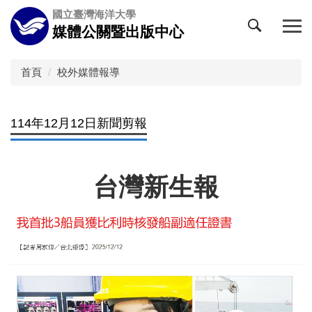
跳
國立臺灣海洋大學
到
媒體公關暨出版中心
主
要
內
首頁
校外媒體報導
容
區
114年12月12日新聞剪報
台灣新生報