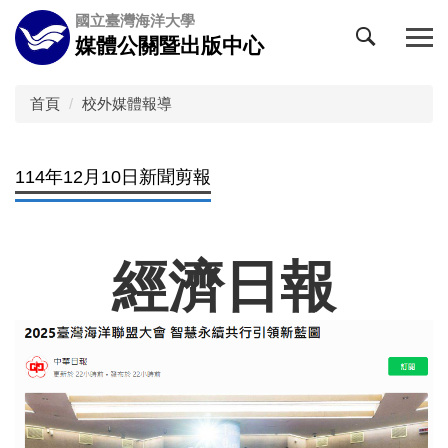
跳
國立臺灣海洋大學
到
媒體公關暨出版中心
主
要
內
首頁
校外媒體報導
容
區
114年12月10日新聞剪報
經濟日報