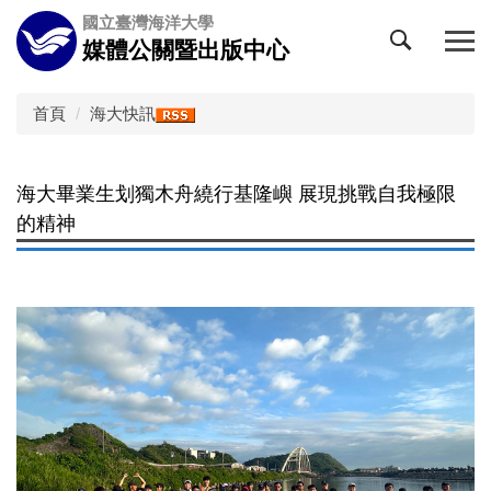
跳
國立臺灣海洋大學
到
媒體公關暨出版中心
主
要
內
首頁
海大快訊
容
區
海大畢業生划獨木舟繞行基隆嶼 展現挑戰自我極限
的精神