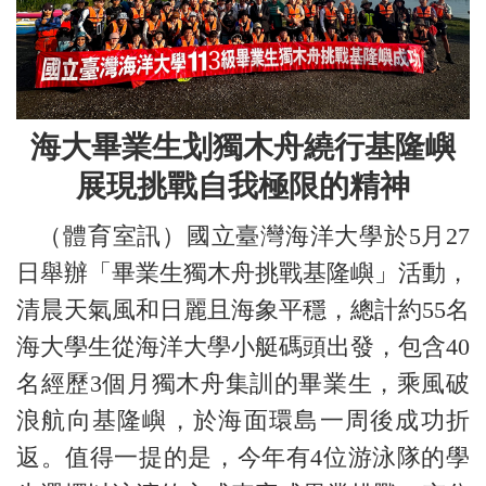
海大畢業生划獨木舟繞行基隆嶼
展現挑戰自我極限的精神
（體育室訊）國立臺灣海洋大學於5月27
日舉辦「畢業生獨木舟挑戰基隆嶼」活動，
清晨天氣風和日麗且海象平穩，總計約55名
海大學生從海洋大學小艇碼頭出發，包含40
名經歷3個月獨木舟集訓的畢業生，乘風破
浪航向基隆嶼，於海面環島一周後成功折
返。值得一提的是，今年有4位游泳隊的學