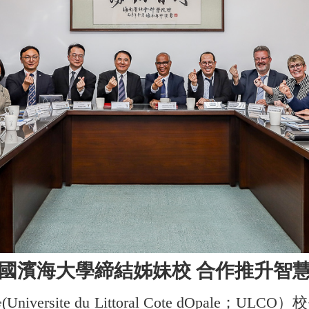
國濱海大學締結姊妹校
合作推升智
e du Littoral Cote dOpale；ULCO）校長P