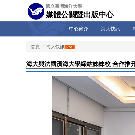
跳
國立臺灣海洋大學
到
媒體公關暨出版中心
主
要
中心簡介
海大快訊
內
容
區
首頁
海大快訊
海大與法國濱海大學締結姊妹校 合作推