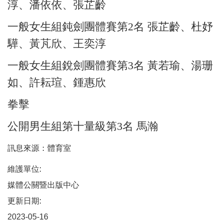
淳、潘依依、張芷齡
一般女生組鈍劍團體賽第2名 張芷齡、杜妤
驊、黃芃欣、王奕淳
一般女生組銳劍團體賽第3名 黃若瑜、湯珊
如、許耘瑄、鍾惠欣
拳擊
公開男生組第十量級第3名 馬瀚
訊息來源：體育室
維護單位:
媒體公關暨出版中心
更新日期:
2023-05-16