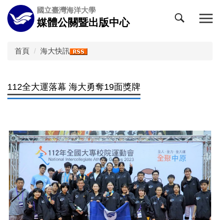
跳
國立臺灣海洋大學
到
媒體公關暨出版中心
主
要
內
首頁
海大快訊
容
區
112全大運落幕 海大勇奪19面獎牌