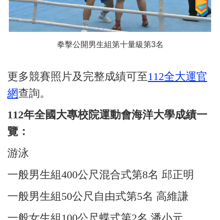
拳擊公開男生組第十量級第3名
更多競賽照片及完整成績可至
112全大運官
網
查詢。
112
年全國大專校院運動會海洋大學成績一
覽：
游泳
一般男生組400公尺混合式第8名 邱正明
一般男生組50公尺自由式第5名 高維謙
一般女生組100公尺蝶式第2名 潘小元