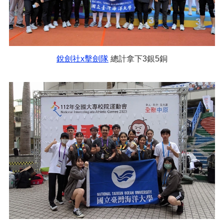
銳劍社x擊劍隊
總計拿下3銀5銅