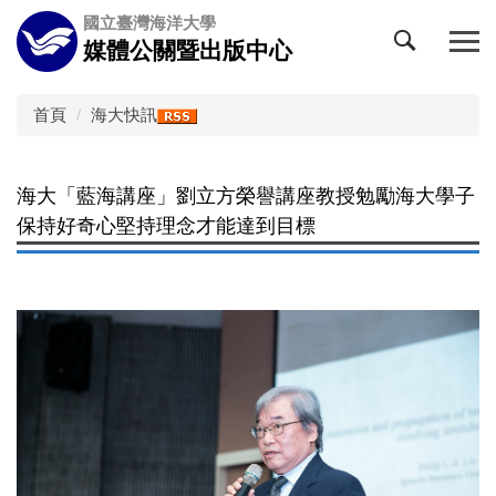
跳
國立臺灣海洋大學
到
媒體公關暨出版中心
主
要
內
首頁
海大快訊
容
區
海大「藍海講座」劉立方榮譽講座教授勉勵海大學子
保持好奇心堅持理念才能達到目標