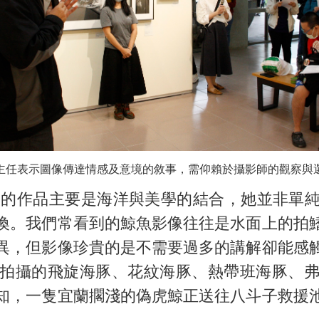
主任表示圖像傳達情感及意境的敘事，需仰賴於攝影師的觀察與
的作品主要是海洋與美學的結合，她並非單純
喚。我們常看到的鯨魚影像往往是水面上的拍
異，但影像珍貴的是不需要過多的講解卻能感
拍攝的飛旋海豚、花紋海豚、熱帶班海豚、
知，一隻宜蘭擱淺的偽虎鯨正送往八斗子救援