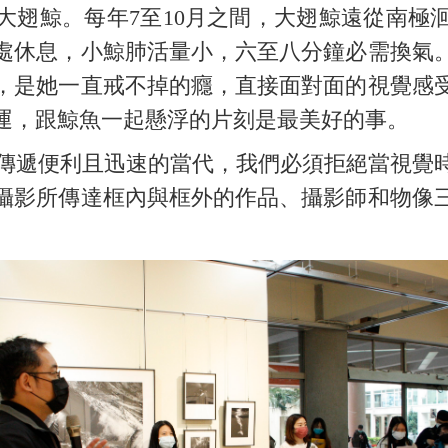
拍攝的大翅鯨。每年7至10月之間，大翅鯨遠從南
處休息，小鯨肺活量小，六至八分鐘必需換氣
，是她一直戒不掉的癮，直接面對面的視覺感
運，跟鯨魚一起懸浮的片刻是最美好的事。
遞便利且迅速的當代，我們必須拒絕當視覺
攝影所傳達框內與框外的作品、攝影師和物像