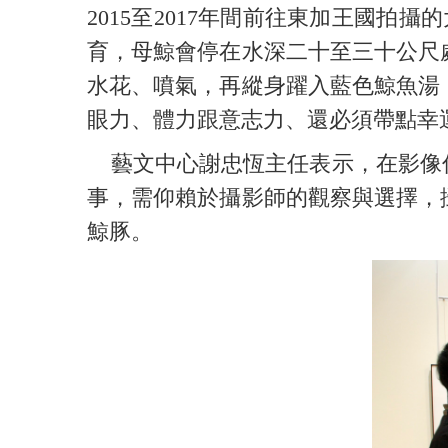
2015至2017年間前往東加王國
育，母鯨會停在水深二十至三十公尺
水花、噴氣，再縱身躍入藍色鯨魚湯
眼力、體力跟意志力、還必須帶點幸
藝文中心謝忠恆主任表示，在影像傳
事，需仰賴於攝影師的觀察與選擇，
鯨豚。