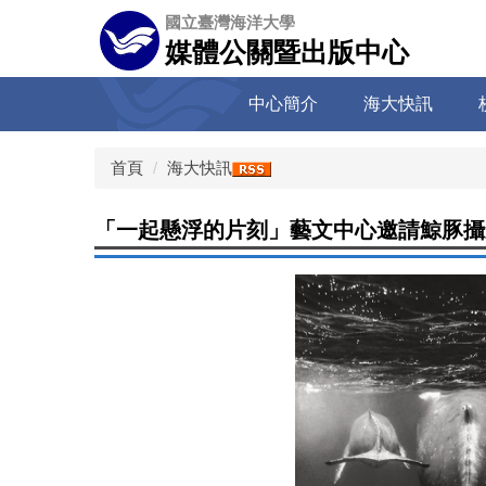
跳
國立臺灣海洋大學
到
媒體公關暨出版中心
主
要
中心簡介
海大快訊
內
容
區
首頁
海大快訊
「一起懸浮的片刻」藝文中心邀請鯨豚攝