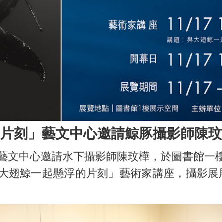
片刻」藝文中心邀請鯨豚攝影師陳玟
文中心邀請水下攝影師陳玟樺，於圖書館一
翅鯨一起懸浮的片刻」藝術家講座，攝影展展期