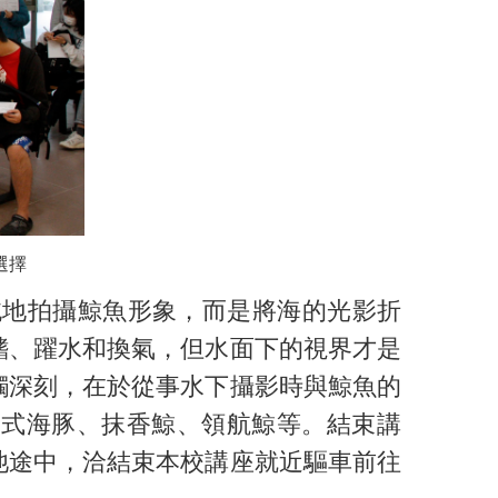
選擇
地拍攝鯨魚形象，而是將海的光影折
鰭、躍水和換氣，但水面下的視界才是
觸深刻，在於從事水下攝影時與鯨魚的
弗式海豚、抹香鯨、領航鯨等。結束講
池途中，洽結束本校講座就近驅車前往