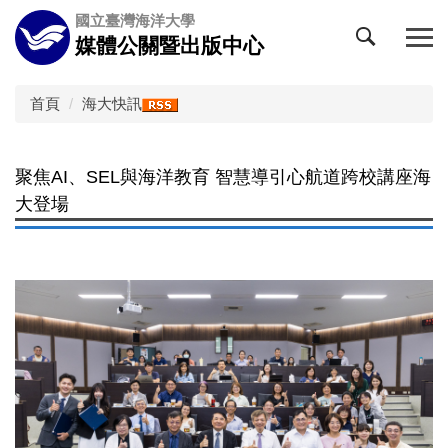
跳
國立臺灣海洋大學
到
媒體公關暨出版中心
主
要
內
首頁
海大快訊
容
區
聚焦AI、SEL與海洋教育 智慧導引心航道跨校講座海
大登場