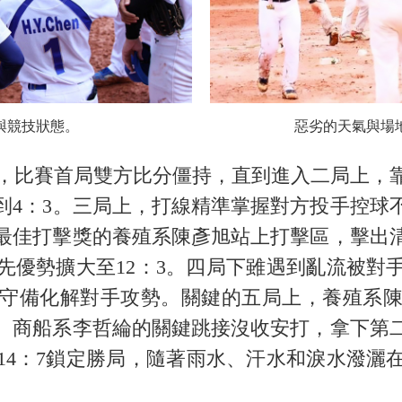
與競技狀態。
惡劣的天氣與場
比賽首局雙方比分僵持，直到進入二局上，
到4：3。三局上，打線精準掌握對方投手控球
最佳打擊獎的養殖系陳彥旭站上打擊區，擊出
先優勢擴大至12：3。四局下雖遇到亂流被對
守備化解對手攻勢。關鍵的五局上，養殖系
、商船系李哲綸的關鍵跳接沒收安打，拿下第
14：7鎖定勝局，隨著雨水、汗水和淚水潑灑