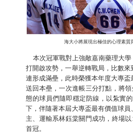
海大小將展現出極佳的心理素質
本次冠軍戰對上強敵嘉南藥理大學，
打開啟攻勢，一舉逆轉戰局，比數來
連形成滿壘，此時榮獲本年度大專盃
送回本壘，一次進帳三分打點，將領
態的球員們隨即穩定防線，以紮實的
下，伴隨著本屆大專盃最有價值球員
主、運輸系林鈺棠關門成功，終場以
首冠。