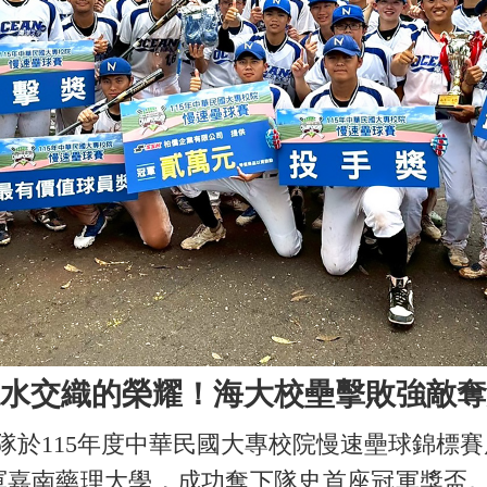
水交織的榮耀！海大校壘擊敗強敵奪
於115年度中華民國大專校院慢速壘球錦標賽展
冠軍嘉南藥理大學，成功奪下隊史首座冠軍獎盃