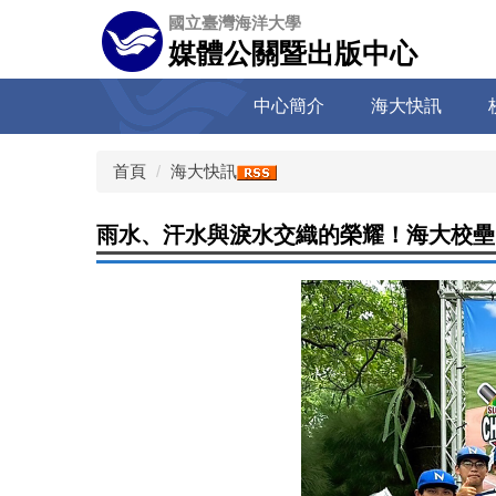
跳
國立臺灣海洋大學
到
媒體公關暨出版中心
主
要
中心簡介
海大快訊
內
容
區
首頁
海大快訊
雨水、汗水與淚水交織的榮耀！海大校壘