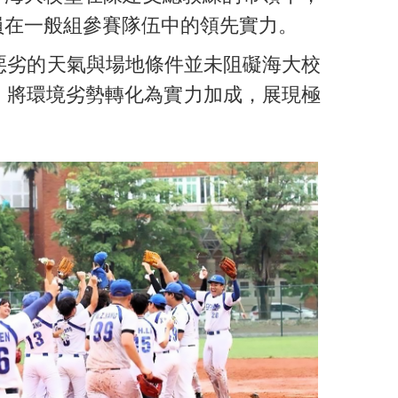
員在一般組參賽隊伍中的領先實力。
惡劣的天氣與場地條件並未阻礙海大校
，將環境劣勢轉化為實力加成，展現極