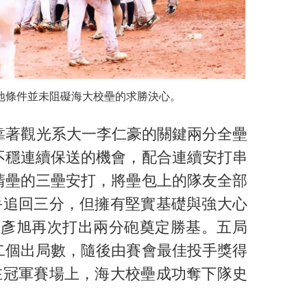
地條件並未阻礙海大校壘的求勝決心。
靠著觀光系大一李仁豪的關鍵兩分全壘
不穩連續保送的機會，配合連續安打串
清壘的三壘安打，將壘包上的隊友全部
手追回三分，但擁有堅實基礎與強大心
陳彥旭再次打出兩分砲奠定勝基。五局
二個出局數，隨後由賽會最佳投手獎得
在冠軍賽場上，海大校壘成功奪下隊史