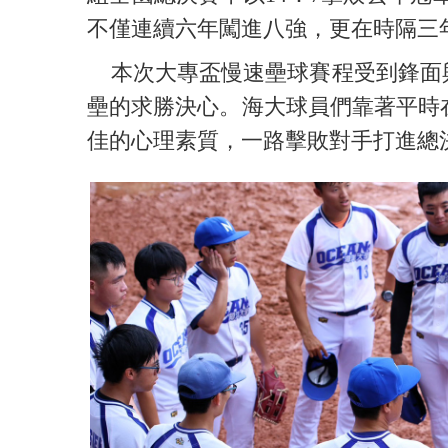
不僅連續六年闖進八強，更在時隔三
本次大專盃慢速壘球賽程受到鋒面與
壘的求勝決心。海大球員們靠著平時
佳的心理素質，一路擊敗對手打進總