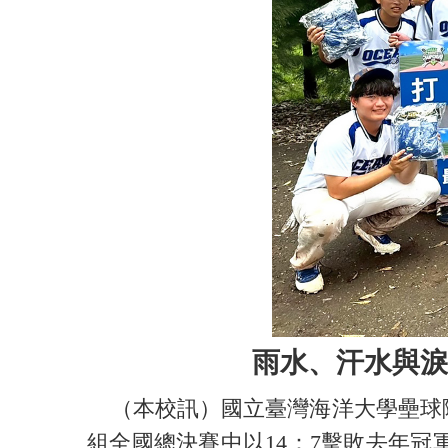
雨水、汗水與淚
（本校訊）國立臺灣海洋大學壘球隊
組全國總決賽中以14：7擊敗去年