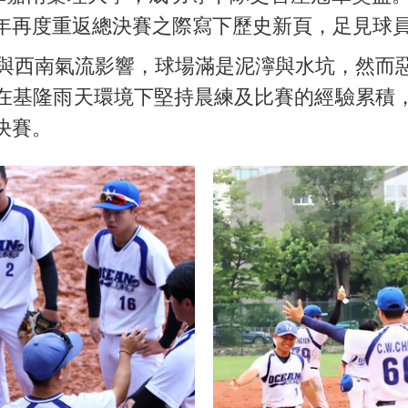
年再度重返總決賽之際寫下歷史新頁，足見球
西南氣流影響，球場滿是泥濘與水坑，然而
在基隆雨天環境下堅持晨練及比賽的經驗累積
決賽。