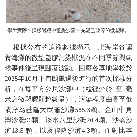
學生實際在採樣過程中驚覺沙灘中充滿已破碎的微塑膠。
根據公布的追蹤數據顯示，北海岸各認
養海灘的微型塑膠污染狀況在不同季節與氣
候事件後呈現顯著波動。回顧各基地學校於
2025年10月下旬颱風過後進行的首次採樣分
析，在每平方公尺沙灘中（粒徑介於1至5毫
米之微塑膠顆粒數量），污染程度由高至低
依序為基隆大武崙沙灘585.3顆、金山中角
灣沙灘96顆、淡水八里沙灘20.4顆、沙崙沙
灘13.5 顆，以及福隆沙灘4.3顆。而對比本