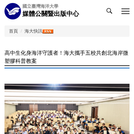
跳
國立臺灣海洋大學
到
媒體公關暨出版中心
主
要
內
首頁
海大快訊
容
區
高中生化身海洋守護者！海大攜手五校共創北海岸微
塑膠科普教案