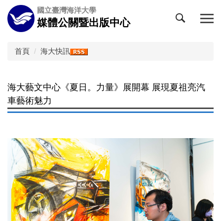
跳
國立臺灣海洋大學
到
媒體公關暨出版中心
主
要
內
首頁
海大快訊
容
區
海大藝文中心《夏日。力量》展開幕 展現夏祖亮汽
車藝術魅力