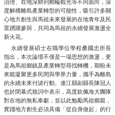
治理、在地深耕到郵輪觀光等不同面向，深
度解構離島產業轉型的可能性，吸引許多關
心地方創生與馬祖未來發展的在地青年及民
眾踴躍參與，共同為馬祖的永續發展激盪全
新火花。
永續發展碩士在職學位學程桑國忠所長
指出，本次論壇不僅是一場思想的激盪，更
是為馬祖鄉鎮及產業轉型尋找轉機，期盼未
來能凝聚更多民間與學界力量，攜手為離島
的永續未來付諸行動。連江縣副縣長陳冠人
也於閉幕式致詞中表示，高度欽佩海大團隊
對在地的無私奉獻，並以此勉勵馬祖鄉親，
實踐地方創生必須具備「從自身做起」的行