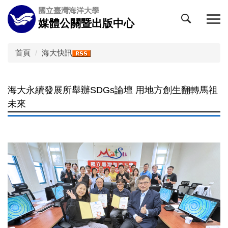
跳
國立臺灣海洋大學
到
媒體公關暨出版中心
主
要
內
首頁
海大快訊
容
區
海大永續發展所舉辦SDGs論壇 用地方創生翻轉馬祖
未來