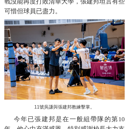
戰沒能再度打敗清華大學，張建邦坦言有些
可惜但球員已盡力。
11號吳謙與張建邦教練擊掌。
今年已張建邦是在一般組帶隊的第10
年，他心中充滿感恩，特別感謝校長大力支