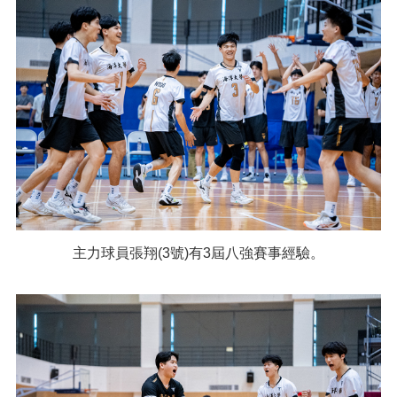
主力球員張翔(3號)有3屆八強賽事經驗。