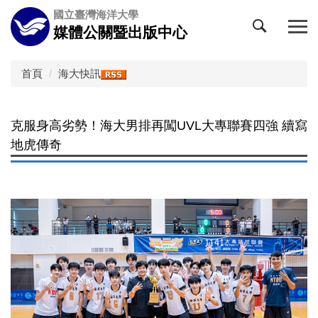
跳
國立臺灣海洋大學
到
媒體公關暨出版中心
主
要
內
首頁
海大快訊
容
區
克服身高劣勢！海大男排再闖UVL大專聯賽四強 續寫
地虎傳奇