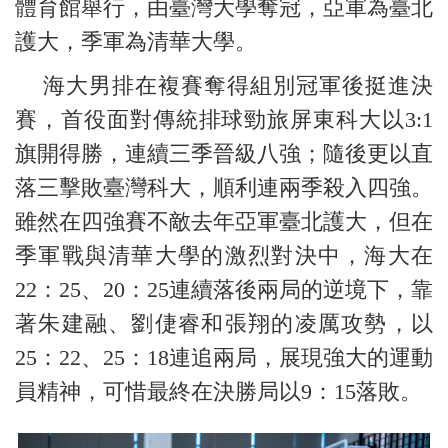
體育館舉行，由臺灣大學奪冠，亞軍為臺北
護大，季軍為清華大學。
海大男排在複賽奪得組別冠軍後挺進決
賽，首役面對傳統排球勁旅屏東科大以3:1
旗開得勝，連續三季晉級八強；隨後更以直
落三擊敗臺灣科大，順利連兩季殺入四強。
雖然在四強賽不敵去年亞軍臺北護大，但在
季軍戰與清華大學的激烈對決中，海大在
22：25、20：25連續落後兩局的逆境下，靠
著朱建融、劉倢睿和張翔的凌厲攻勢，以
25：22、25：18連追兩局，展現強大的運動
員精神，可惜最終在決勝局以9：15落敗。