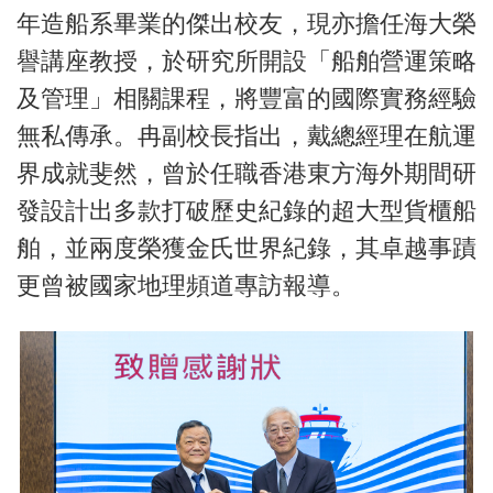
年造船系畢業的傑出校友，現亦擔任海大榮
譽講座教授，於研究所開設「船舶營運策略
及管理」相關課程，將豐富的國際實務經驗
無私傳承。冉副校長指出，戴總經理在航運
界成就斐然，曾於任職香港東方海外期間研
發設計出多款打破歷史紀錄的超大型貨櫃船
舶，並兩度榮獲金氏世界紀錄，其卓越事蹟
更曾被國家地理頻道專訪報導。