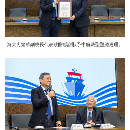
海大冉繁華副校長代表致贈感謝狀予中航戴聖堅總經理。