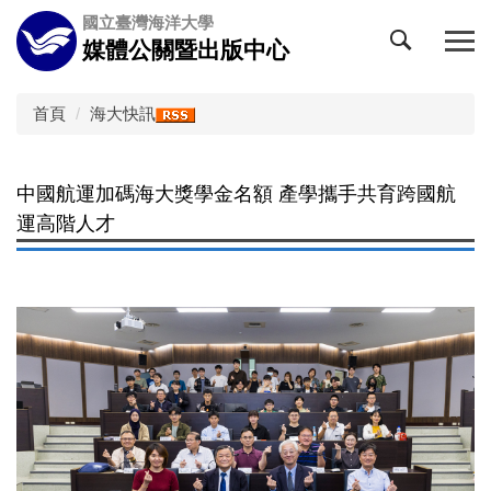
跳
國立臺灣海洋大學
到
媒體公關暨出版中心
主
要
內
首頁
海大快訊
容
區
中國航運加碼海大獎學金名額 產學攜手共育跨國航
運高階人才