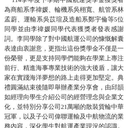
為商船系李禕媛、輪機系吳栩寬、航管系林
孟蔚、運輸系吳苡瑄及造船系鄭宇倫等5位
同學並由李禕媛同學代表獲獎者發表感謝
詞。李同學除了對中國航運公司的慷慨解囊
表達由衷謝意，更指出這份獎學金不僅是一
份榮譽，更是支持同學們能夠在學業上專注
前行、精進海事專業技術的強大後盾，讓大
家在實踐海洋夢想的路上走得更加堅定。典
禮圓滿結束後隨即舉辦產業分享會，由邱韻
如經理向學生介紹公司的經營理念與企業文
化，並特別分享公司21萬噸的散裝貨輪中華
冠軍，以及子公司偉聯運輸及中航物流的業
務內容，深化學生對航運產業現況的認識。