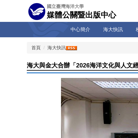
跳
國立臺灣海洋大學
到
媒體公關暨出版中心
主
要
中心簡介
海大快訊
內
容
區
首頁
海大快訊
海大與金大合辦「2026海洋文化與人文