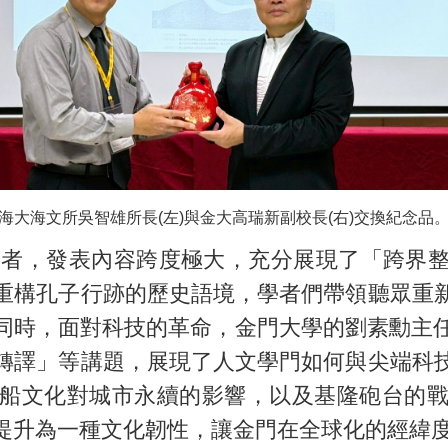
海大海文所吳智雄所長(左)與金大高瑞新副校長(右)交換紀念品
者，發表內容跨度極大，充分展現了「跨界整
重構孔子行跡的歷史語境，學者們帶領聽眾重
同時，面對科技的革命，金門大學的劉素勳主任
轉譯」等講題，展現了人文學門如何與尖端科
船文化對城市永續的影響，以及基隆砲台的
提升為一種文化韌性，讓金門在全球化的經緯