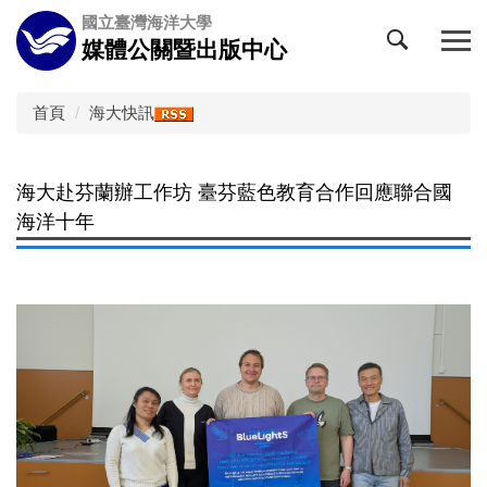
跳
國立臺灣海洋大學
到
媒體公關暨出版中心
主
要
內
首頁
海大快訊
容
區
海大赴芬蘭辦工作坊 臺芬藍色教育合作回應聯合國
海洋十年