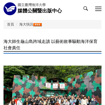
跳
國立臺灣海洋大學
到
媒體公關暨出版中心
主
要
內
首頁
海大快訊
容
區
海大師生龜山島跨域走讀 以藝術敘事驅動海洋保育
社會責任