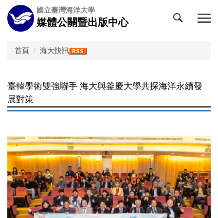
跳
國立臺灣海洋大學
到
媒體公關暨出版中心
主
要
內
首頁
海大快訊
容
區
臺韓學術雙強聯手 海大與釜慶大學共探海洋永續發
展對策