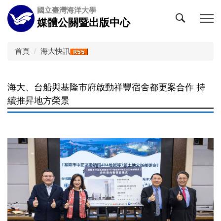
跳
國立臺灣海洋大學
到
媒體公關暨出版中心
主
要
內
首頁
海大快訊
容
區
海大、台船與基隆市府啟動祥豐宿舍都更案合作 持
續推昇地方榮景