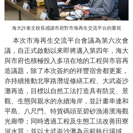
海大許泰文校長感謝市府對市海再生交流平台的重視
本次市海再生交流平台會議為第六次會
議，自正式啟動以來即將邁入第四年，海大
與市府也積極投入多項在地的工程與市容再
造議題，除了本次簽約的祥豐宿舍都更案，
亦持續推動北寧路潛堤修繕工程、大武崙沙
灘再造，目標以自然工法打造具有防災、景
觀、生態與親水的永續海岸，並計畫串連和
平島、八尺門、特貨碼頭至碧砂漁港濱海觀
光廊帶；同時透過工程及生態工法改善田寮
河水質；並以大武崙沙灘為示範執行場域，