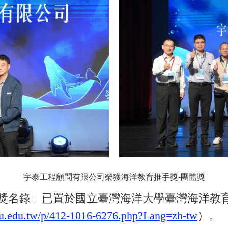
宇泰工程顧問有限公司榮獲海洋教育推手獎-團體獎
名錄」已置於國立臺灣海洋大學臺灣海洋教
tou.edu.tw/p/412-1016-6276.php?Lang=zh-tw
）。