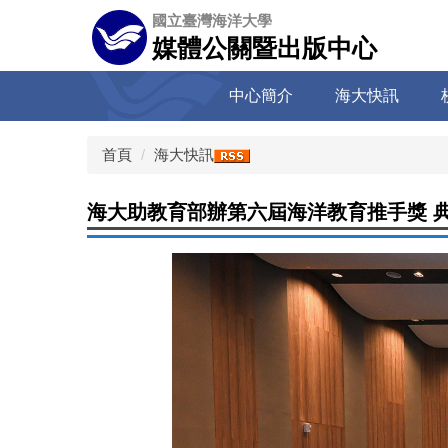
跳
國立臺灣海洋大學
到
媒體公關暨出版中心
主
要
中心簡介
海大快訊
內
容
區
首頁
海大快訊
海大助教育部辦第六屆海洋教育推手獎 