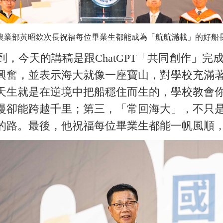
農業部黃昭欽次長祝福每位畢業生都能成為「航航滿載」的好船
今天的講稿是跟ChatGPT「共同創作」完
興奮，並表示海大就像一座寶山，對學校充滿
天生就是在逆境中把船穩住而生的，學校教會
慢卻能跨越千里；第三，「常回海大」，不只
的路。最後，他祝福每位畢業生都能一帆風順