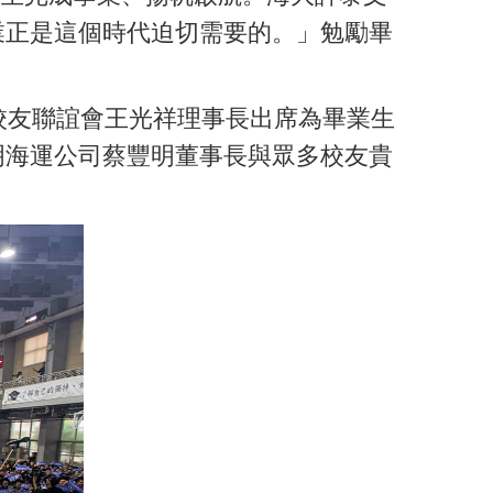
業正是這個時代迫切需要的。」勉勵畢
友聯誼會王光祥理事長出席為畢業生
明海運公司蔡豐明董事長與眾多校友貴