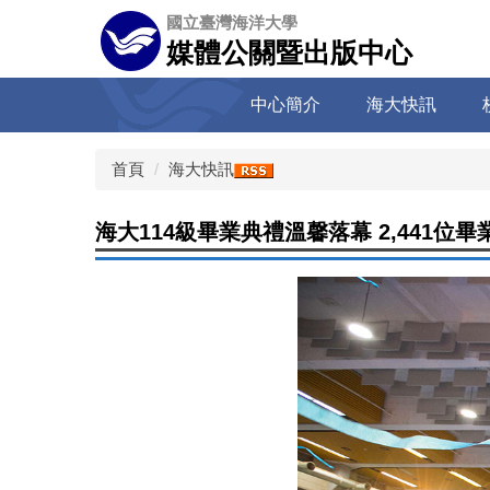
跳
國立臺灣海洋大學
到
媒體公關暨出版中心
主
要
中心簡介
海大快訊
內
容
區
首頁
海大快訊
海大114級畢業典禮溫馨落幕 2,441位