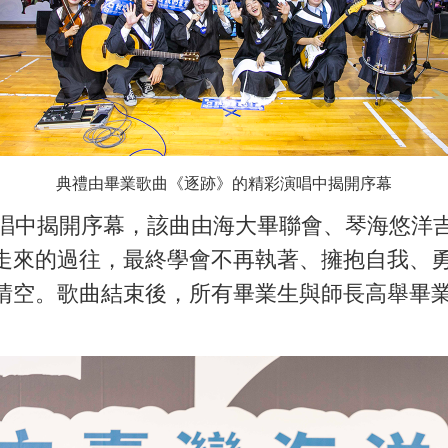
典禮由畢業歌曲《逐跡》的精彩演唱中揭開序幕
中揭開序幕，該曲由海大畢聯會、琴海悠洋吉
走來的過往，最終學會不再執著、擁抱自我、
晴空。歌曲結束後，所有畢業生與師長高舉畢