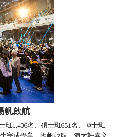
生揚帆啟航
1,436名、碩士班651名、博士班
位畢業生完成學業、揚帆啟航。海大許泰文