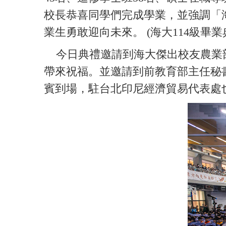
校長恭喜同學們完成學業，並強調「
業生勇敢迎向未來。 (海大114級畢
今日典禮邀請到海大傑出校友農業部
帶來祝福。並邀請到前教育部主任秘
賓到場，駐台北印尼經濟貿易代表處