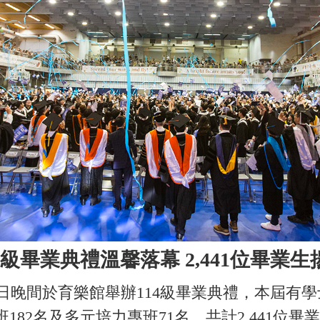
4級畢業典禮溫馨落幕 2,441位畢業
間於育樂館舉辦114級畢業典禮，本屆有學士班
班182名及多元培力專班71名，共計2,441