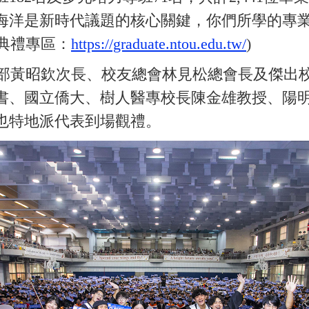
海洋是新時代議題的核心關鍵，你們所學的專
業典禮專區：
https://graduate.ntou.edu.tw/
)
黃昭欽次長、校友總會林見松總會長及傑出校
書、國立僑大、樹人醫專校長陳金雄教授、陽
也特地派代表到場觀禮。