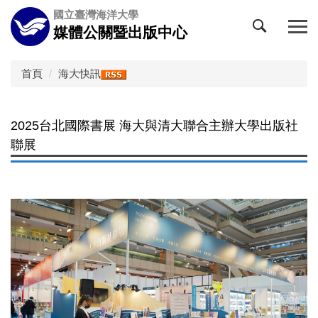
跳
國立臺灣海洋大學
到
媒體公關暨出版中心
主
要
內
首頁
海大快訊
容
區
2025台北國際書展 海大與清大聯合主辦大學出版社
聯展