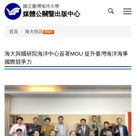
跳
國立臺灣海洋大學
到
媒體公關暨出版中心
主
要
內
首頁
海大快訊
容
區
海大與國研院海洋中心簽署MOU 提升臺灣海洋海事
國際競爭力