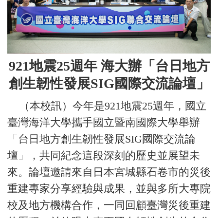
921
地震
25
週年
海大辦「台日地方
創生韌性發展
SIG
國際交流論壇」
（本校訊）今年是921地震25週年，國立
臺灣海洋大學攜手國立暨南國際大學舉辦
「台日地方創生韌性發展SIG國際交流論
壇」，共同紀念這段深刻的歷史並展望未
來。論壇邀請來自日本宮城縣石卷市的災後
重建專家分享經驗與成果，並與多所大專院
校及地方機構合作，一同回顧臺灣災後重建