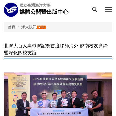
跳
國立臺灣海洋大學
到
媒體公關暨出版中心
主
要
內
首頁
海大快訊
容
區
北聯大百人高球聯誼賽首度移師海外 越南校友會締
盟深化四校友誼