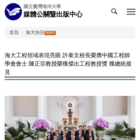
跳
國立臺灣海洋大學
到
媒體公關暨出版中心
主
要
內
首頁
海大快訊
容
區
海大工程領域表現亮眼 許泰文校長榮膺中國工程師
學會會士 陳正宗教授榮獲傑出工程教授獎 獲總統接
見