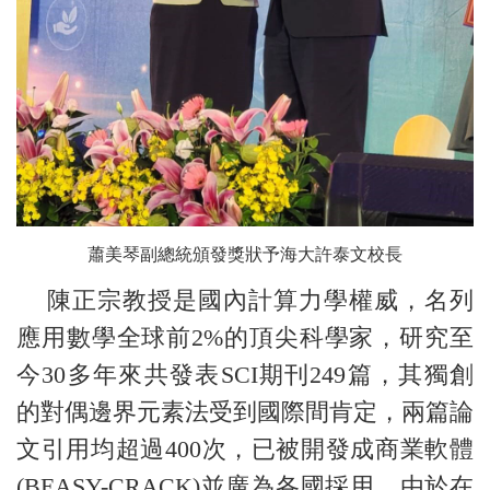
蕭美琴副總統頒發獎狀予海大許泰文校長
陳正宗教授是國內計算力學權威，名列
應用數學全球前2%的頂尖科學家，研究至
今30多年來共發表SCI期刊249篇，其獨創
的對偶邊界元素法受到國際間肯定，兩篇論
文引用均超過400次，已被開發成商業軟體
(BEASY-CRACK)並廣為各國採用。由於在