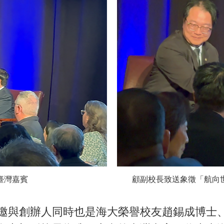
臺灣嘉賓
顧副校長致送象徵「航向
與創辦人同時也是海大榮譽校友趙錫成博士