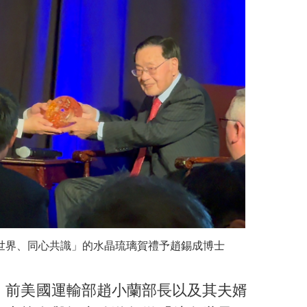
世界、同心共識」的水晶琉璃賀禮予趙錫成博士
、前美國運輸部趙小蘭部長以及其夫婿