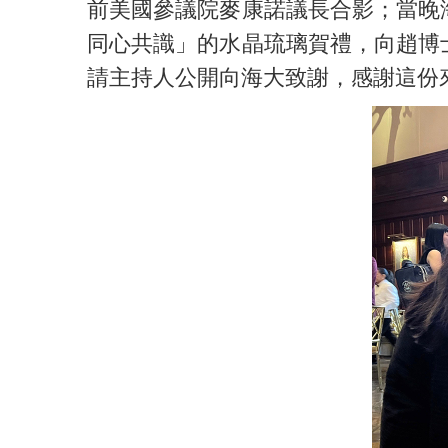
前美國參議院麥康諾議長合影；當晚
同心共識」的水晶琉璃賀禮，向趙博
請主持人公開向海大致謝，感謝這份