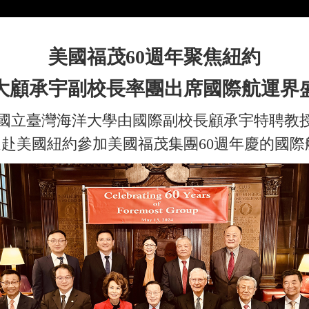
美國福茂60週年聚焦紐約
大顧承宇副校長率團出席國際航運界
立臺灣海洋大學由國際副校長顧承宇特聘教
遠赴美國紐約參加美國福茂集團60週年慶的國