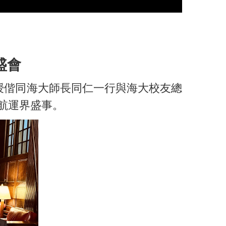
盛會
授偕同海大師長同仁一行與海大校友總
際航運界盛事。