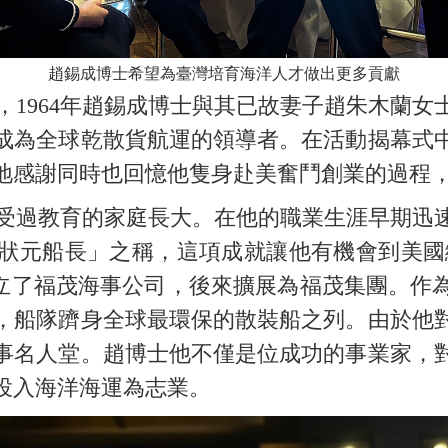
趙錫成博士希望為臺灣培育海洋人才做出更多貢獻
1964年趙錫成博士與其已故妻子趙朱木蘭女
成為全球乾散貨航運的領導者。在活動揭幕式中高
地感謝同時也回憶他隻身赴美奮鬥創業的過程
過教育的家庭長大。在他的職業生涯早期迅速
狀元船長」之稱，這項成就讓他有機會到美國繼續
，創立了福茂海事公司，後來擴展為福茂集團。作
，船隊躋身全球最環保的散裝船之列。由於他
事名人堂。趙博士他不僅是位成功的事業家，
投入海洋海運為志業。