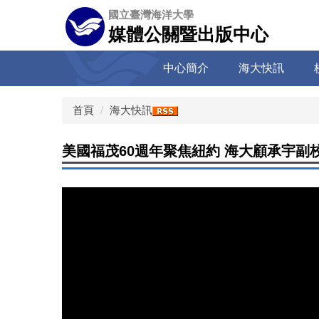
跳
國立臺灣海洋大學
到
媒體公關暨出版中心
主
要
中心簡介
海大快訊
內
容
區
首頁
海大快訊
美國福茂60週年聚焦紐約 海大顧承宇副