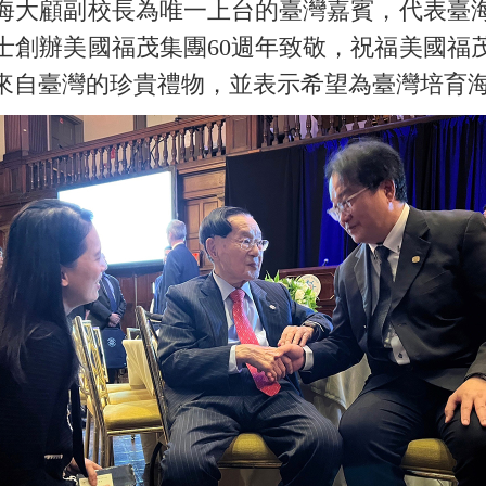
海大顧副校長為唯一上台的臺灣嘉賓，代表臺
士創辦美國福茂集團60週年致敬，祝福美國福
來自臺灣的珍貴禮物，並表示希望為臺灣培育