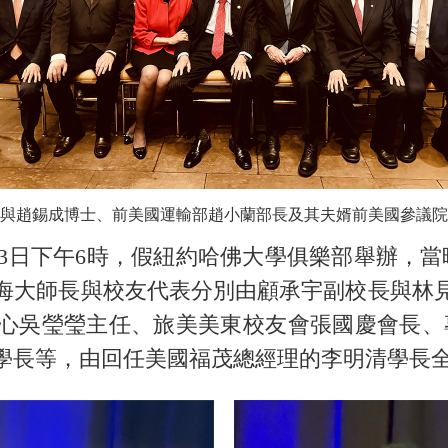
與趙錫成博士、前美國運輸部趙小蘭部長及其夫婿前美國參議院
3日下午6時，假紐約哈佛大學俱樂部舉辦，當
海大師長與校友代表分別由顧承宇副校長與林
心吳瑩瑩主任、旅美美東校友會張國慶會長、
學長等，由回任美國福茂總經理的李明清學長