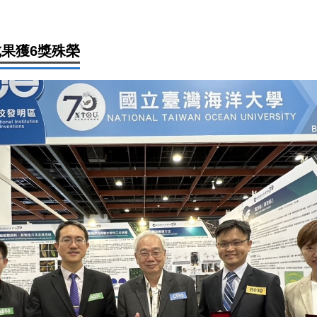
成果獲6獎殊榮