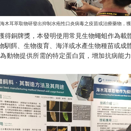
海木耳萃取物研發出抑制水疱性口炎病毒之疫苗或治療藥物，獲
得銅牌獎，本發明使用常見生物蠅蛆作為載體
物馴餌、生物復育、海洋或水產生物種苗或成
為動物提供所需的特定蛋白質，增加抗病能力