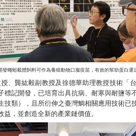
開發蠅蛆載體飼料可作為養殖動物口服疫苗，有效的幫助蛋白運
副教授、龔紘毅副教授及徐德華助理教授技術「
子標記開發，已培育出具抗病、耐寒與耐鹽等
品生技類），且所衍伸之臺灣鯛相關應用技術已
效益，並創造全新的產業鏈價值。