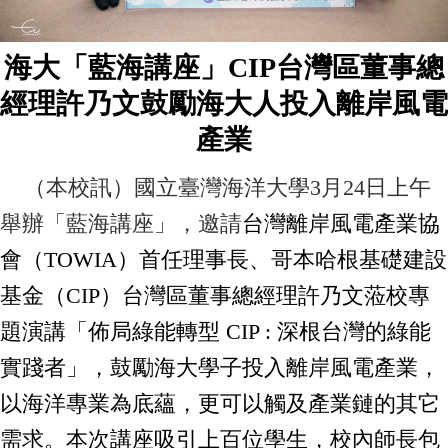
海大「藍海講座」CIP台灣區
董事總
經理許乃文
鼓勵海大人投入離岸風電
產業
（本校訊）
國立臺灣海洋大學3月24日上午
舉辦「藍海講座」，邀請
台灣離岸風電產業協
會（
TOWIA
）首任理事長、哥本哈根基礎建設
基金（CIP）台灣區董事總經理許乃文蒞校專
題演講「佈局綠能轉型 CIP : 深根台灣的綠能
實踐者」，鼓勵海大學子投入離岸風電產業，
以海洋專業為底蘊，更可以觸及產業鏈的其它
需求。本次講座吸引上百位學生，校內師長包