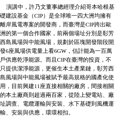
演講中，許乃文董事總經理介紹哥本哈根基
礎建設基金（CIP）是全球唯一四大洲均擁有
離岸風電專案的開發商，而臺灣是CIP跨出歐
洲的第一個合作國家，前兩個場址分別是彰芳
西島風場與中能風場，規劃於區塊開發階段開
發6座風場供電量上看6GW，估計能為一百萬
戶供應乾淨能源。而且CIP在臺灣的投資，不
只提供潔淨能源，更催生本土產業鏈，彰芳西
島風場與中能風場被賦予最高規格的國產化使
用，目前興建11座直接相關的廠房，間接相關
的本土廠商則超過兩百家，從陸上變電站、廠
址調查、電纜運輸與安裝、水下基礎到風機運
輸、安裝與供應，環環相扣。