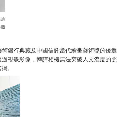
以油
件體
術銀行典藏及中國信託當代繪畫藝術獎的優選
透過視覺影像，轉譯相機無法突破人文溫度的照
若揭。