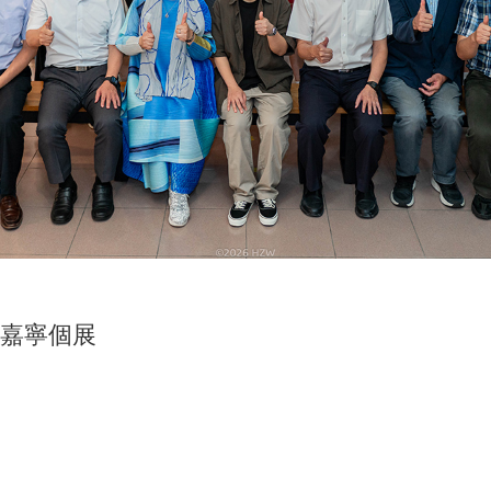
》黃嘉寧個展