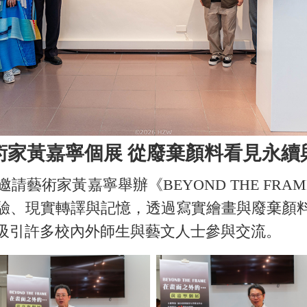
術家黃嘉寧個展 從廢棄顏料看見永續
術家黃嘉寧舉辦《BEYOND THE FRAM
驗、現實轉譯與記憶，透過寫實繪畫與廢棄顏
吸引許多校內外師生與藝文人士參與交流。