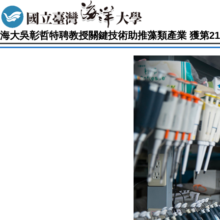
海大吳彰哲特聘教授關鍵技術助推藻類產業 獲第2