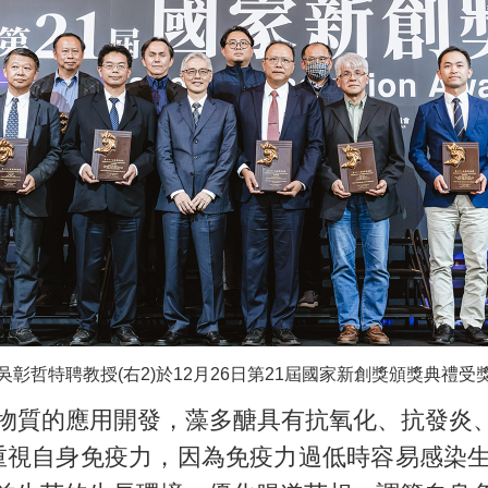
吳彰哲特聘教授(右2)於12月26日第21屆國家新創獎頒獎典禮受
質的應用開發，藻多醣具有抗氧化、抗發炎、
開始重視自身免疫力，因為免疫力過低時容易感