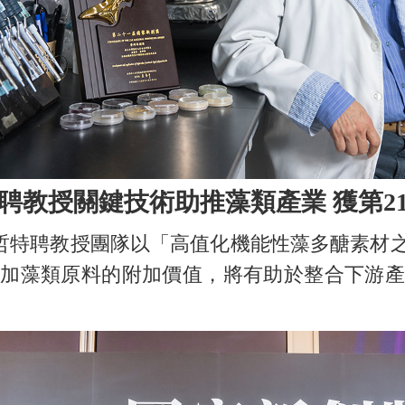
聘教授關鍵技術助推藻類產業 獲第2
哲特聘教授團隊以「高值化機能性藻多醣素材
加藻類原料的附加價值，將有助於整合下游產